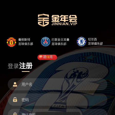
送
18
元
注册
登录